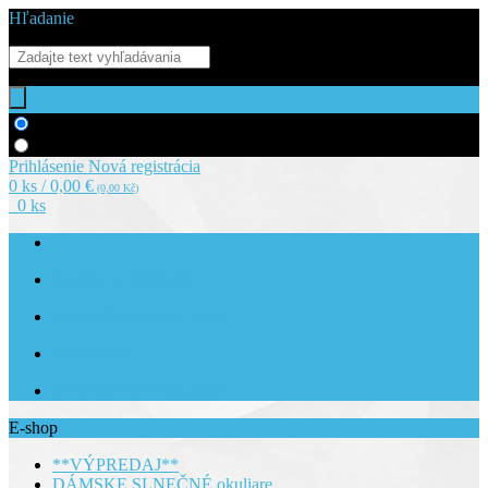
Hľadanie
Hľadať v tovare
Hľadať v článkoch
Prihlásenie
Nová registrácia
0 ks / 0,00 €
(0,00 Kč)
0 ks
PLATBA A DOPRAVA
OBCHODNÉ PODMIENKY
KONTAKTY
VERNOSTNÝ PROGRAM
E-shop
**VÝPREDAJ**
DÁMSKE SLNEČNÉ okuliare