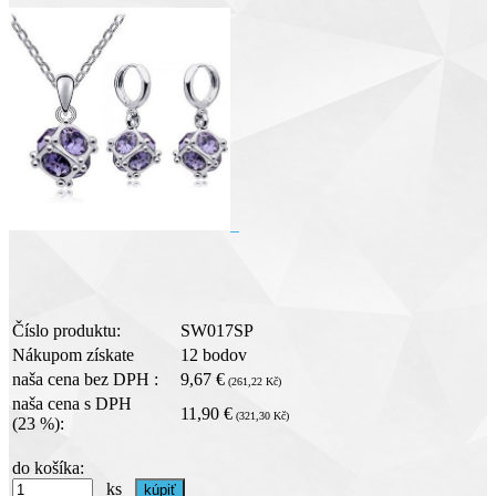
Číslo produktu:
SW017SP
Nákupom získate
12 bodov
naša cena bez DPH :
9,67 €
(261,22 Kč)
naša cena s DPH
11,90 €
(321,30 Kč)
(23 %):
do košíka:
ks