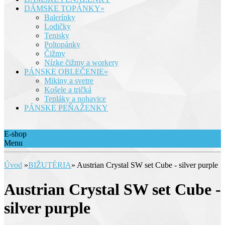
DÁMSKE TOPÁNKY»
Balerínky
Lodičky
Tenisky
Poltopánky
Čižmy
Nízke čižmy a workery
PÁNSKE OBLEČENIE»
Mikiny a svetre
Košele a tričká
Tepláky a nohavice
PÁNSKE PEŇAŽENKY
E-shop
Menu
Úvod
»
BIŽUTÉRIA
»
Austrian Crystal SW set Cube - silver purple
Austrian Crystal SW set Cube -
silver purple