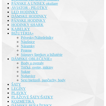
PÁNSKE A UNISEX okuliare
AVIATOR - PILOTKY
LED HODINKY
DÁMSKE HODINKY
PÁNSKE HODINKY
HODINKY SHARK
KABELKY
BIŽUTÉRIA»
Prívesky/Náhrdelníky
Náušnice
Náramky
Prstene
Súpravy šperkov a bižutérie
DÁMSKE OBLEČENIE»
Body a overaly
Tričká, svetre, mikiny
Sukne
Nohavice
Sexi bielizeň, pančuchy, body
ŠATY
LEGÍNY
PLAVKY
PLÁŽOVÉ ŠATY/ŠATKY
KOZMETIKA
DÁMSKE PEŇAŽENKY