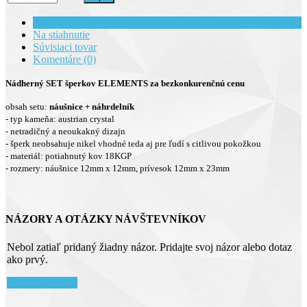
Kompletné špecifikácie
Na stiahnutie
Súvisiaci tovar
Komentáre (0)
Nádherný SET šperkov ELEMENTS za bezkonkurenčnú cenu
obsah setu:
náušnice + náhrdelník
- typ kameňa: austrian crystal
- netradičný a neoukakný dizajn
- šperk neobsahuje nikel vhodné teda aj pre ľudí s citlivou pokožkou
- materiál: potiahnutý kov 18KGP
- rozmery: náušnice 12mm x 12mm, prívesok 12mm x 23mm
NÁZORY A OTÁZKY NÁVŠTEVNÍKOV
Nebol zatiaľ pridaný žiadny názor. Pridajte svoj názor alebo dotaz
ako prvý.
Pridať komentár