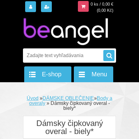
0 ks / 0,00 €
(0,00 Kč)
E-shop
Menu
Úvod
»
DÁMSKE OBLEČENIE
»
Body a
overaly
»
Dámsky čipkovaný overal -
biely*
Dámsky čipkovaný
overal - biely*