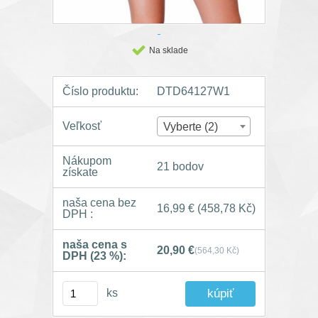
Na sklade
Číslo produktu:
DTD64127W1
Veľkosť
Vyberte (2)
Nákupom
21 bodov
získate
naša cena bez
16,99 €
(458,78 Kč)
DPH :
naša cena s
20,90 €
(564,30 Kč)
DPH (23 %):
ks