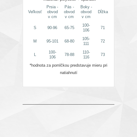
Prsia -
Pás -
Boky -
Veľkosť
obvod
obvod
obvod
Dĺžka
v cm
v cm
v cm
100-
S
90-96
65-75
71
106
105-
M
95-101
68-80
72
111
100-
110-
L
78-88
73
106
116
*hodnota za pomlčkou predstavuje mieru pri
natiahnutí